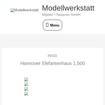
Skip
Modellwerkstatt
Menu
to
Mijalski + Nasarian GmbH
content
Menu
PASD
Hannover Elefantenhaus 1:500