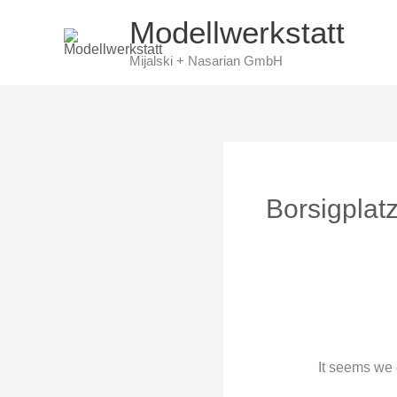
Skip
Modellwerkstatt
to
Mijalski + Nasarian GmbH
content
Search
for:
Borsigplat
It seems we 